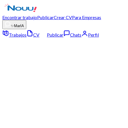
Encontrar trabajo
Publicar
Crear CV
Para Empresas
✨
MarIA
Trabajos
CV
Publicar
Chats
Perfil